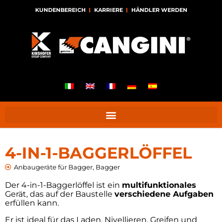
KUNDENBEREICH
KARRIERE
HÄNDLER WERDEN
4-IN-1-BAGGERLÖFFEL
Anbaugeräte für Bagger
,
Bagger
Der 4-in-1-Baggerlöffel ist ein
multifunktionales
Gerät, das auf der Baustelle
verschiedene Aufgaben
erfüllen kann.
Er ist ideal für das Laden, Nivellieren, Greifen und