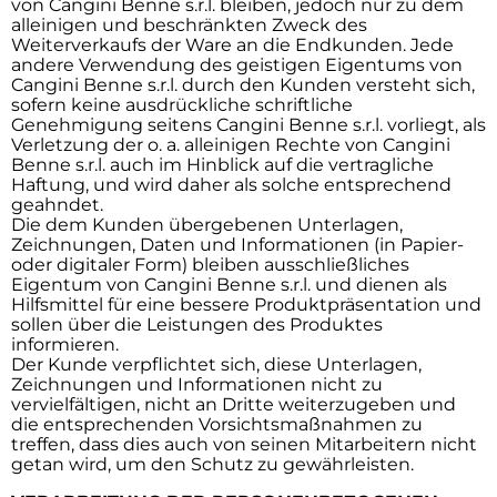
von Cangini Benne s.r.l. bleiben, jedoch nur zu dem
alleinigen und beschränkten Zweck des
Weiterverkaufs der Ware an die Endkunden. Jede
andere Verwendung des geistigen Eigentums von
Cangini Benne s.r.l. durch den Kunden versteht sich,
sofern keine ausdrückliche schriftliche
Genehmigung seitens Cangini Benne s.r.l. vorliegt, als
Verletzung der o. a. alleinigen Rechte von Cangini
Benne s.r.l. auch im Hinblick auf die vertragliche
Haftung, und wird daher als solche entsprechend
geahndet.
Die dem Kunden übergebenen Unterlagen,
Zeichnungen, Daten und Informationen (in Papier-
oder digitaler Form) bleiben ausschließliches
Eigentum von Cangini Benne s.r.l. und dienen als
Hilfsmittel für eine bessere Produktpräsentation und
sollen über die Leistungen des Produktes
informieren.
Der Kunde verpflichtet sich, diese Unterlagen,
Zeichnungen und Informationen nicht zu
vervielfältigen, nicht an Dritte weiterzugeben und
die entsprechenden Vorsichtsmaßnahmen zu
treffen, dass dies auch von seinen Mitarbeitern nicht
getan wird, um den Schutz zu gewährleisten.