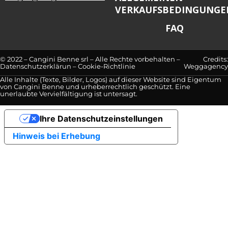
VERKAUFSBEDINGUNGE
FAQ
© 2022 – Cangini Benne srl – Alle Rechte vorbehalten –
Credits:
Datenschutzerklärun
–
Cookie-Richtlinie
Weggagency
Alle Inhalte (Texte, Bilder, Logos) auf dieser Website sind Eigentum
von Cangini Benne und urheberrechtlich geschützt. Eine
unerlaubte Vervielfältigung ist untersagt.
Ihre Datenschutzeinstellungen
Hinweis bei Erhebung