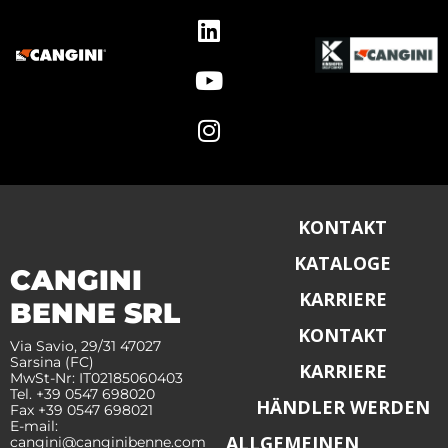
KONTAKT
KATALOGE
CANGINI
KARRIERE
BENNE SRL
KONTAKT
Via Savio, 29/31 47027
Sarsina (FC)
KARRIERE
MwSt-Nr: IT02185060403
Tel. +39 0547 698020
HÄNDLER WERDEN
Fax +39 0547 698021
E-mail:
ALLGEMEINEN
cangini@canginibenne.com