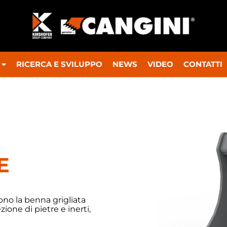
RICERCA E SVILUPPO
NEWS
VIDEO
CONTATTI
E
dono la benna grigliata
zione di pietre e inerti,