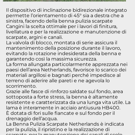
Il dispositivo di inclinazione bidirezionale integrato
permette l’orientamento di 45° sia a destra che a
sinistra, facendo della benna pulizia scarpate
Cangini la scelta ottimale per i lavori di finitura,
livellatura e per la realizzazione e manutenzione di
scarpate, argini e canali.
La valvola di blocco, montata di serie assicura il
mantenimento della posizione durante il lavoro,
evitando la rotazione indesiderata della benna e
garantendo così la massima sicurezza.
La forma allungata particolarmente apprezzata nei
paesi dell’area Netherlands, favorisce lo scarico dei
materiali argillosi e bagnati perché impedisce al
terreno di aderire alle pareti e ne agevola lo
scorrimento.
Grazie alle fasce di rinforzo saldate sul fondo, area
sottoposta a forte stress, la benna è altamente
resistente e caratterizzata da una lunga vita utile. La
lama è interamente in acciaio antiusura HB400.
È dotata di fori sulle fiancate e sul fondo per il
drenaggio dell’acqua.
La Benna Pulizia Scarpate Netherlands è indicata
per la pulizia, il ripristino e la realizzazione di
scarpate, per la manutenzione dei canali di scolo