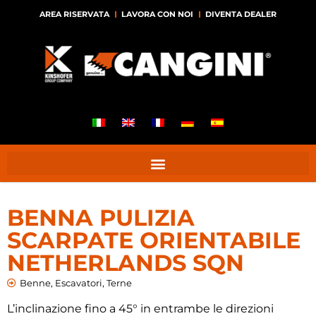
AREA RISERVATA
LAVORA CON NOI
DIVENTA DEALER
BENNA PULIZIA
SCARPATE ORIENTABILE
NETHERLANDS SQN
Benne
,
Escavatori
,
Terne
L’inclinazione fino a 45° in entrambe le direzioni