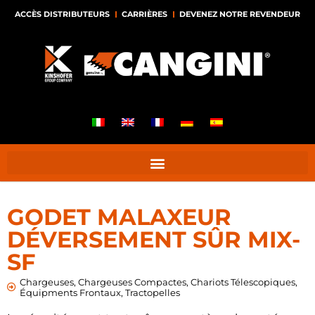
ACCÈS DISTRIBUTEURS
CARRIÈRES
DEVENEZ NOTRE REVENDEUR
GODET MALAXEUR
DÉVERSEMENT SÛR MIX-
SF
Chargeuses
,
Chargeuses Compactes
,
Chariots Télescopiques
,
Équipments Frontaux
,
Tractopelles