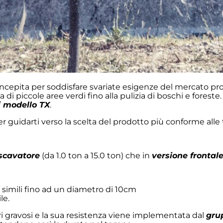
cepita per soddisfare svariate esigenze del mercato profe
zia di piccole aree verdi fino alla pulizia di boschi e forest
li modello TX
.
er guidarti verso la scelta del prodotto più conforme alle
scavatore
(da 1.0 ton a 15.0 ton) che in
versione frontal
 e simili fino ad un diametro di 10cm
le.
i gravosi e la sua resistenza viene implementata dal
gru