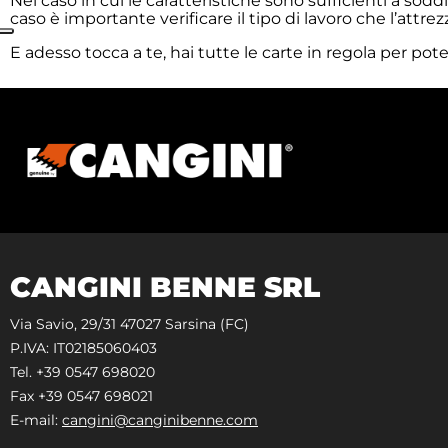
Nel caso in cui le caratteristiche sono sufficienti a sod
caso è importante verificare il tipo di lavoro che l’attr
E adesso tocca a te, hai tutte le carte in regola per pote
CANGINI BENNE SRL
Via Savio, 29/31 47027 Sarsina (FC)
P.IVA: IT02185060403
Tel. +39 0547 698020
Fax +39 0547 698021
E-mail:
cangini@canginibenne.com