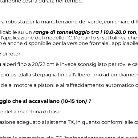
ntandone così la durata nel tempo.
tura robusta per la manutenzione del verde, con chiare dif
plicabile su un
range di tonnellaggio tra i 10.0-20.0 ton
ia l’applicazione del modello TC. Pertanto si sottolinea che
 è anche disponibile per la versione frontale , applicabile
di rotori:
u alberi fino a 20/22 cm è invece sconsigliato per rovi e c
per più usi ,dalla sterpaglia fino all’albero ,fino ad un diame
o grazie al motore a pistoni e al raffreddamento automati
aggio che si accavallano (10-15 ton
) ?
che della macchina di base.
stazione adeguato al sistema TX, in quanto conformi alle c