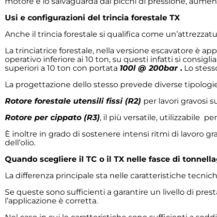
motore e lo salvaguarda dai picchi di pressione, aume
Usi e configurazioni del trincia forestale TX
Anche il trincia forestale si qualifica come un’attrezza
La trinciatrice forestale, nella versione escavatore è ap
operativo inferiore ai 10 ton, su questi infatti si consigl
superiori a 10 ton con portata
100l @ 200bar
.
Lo stesso
La progettazione dello stesso prevede diverse tipologie 
Rotore forestale utensili fissi (R2)
per lavori gravosi s
Rotore per cippato (R3)
, il più versatile, utilizzabile 
È inoltre in grado di sostenere intensi ritmi di lavor
dell’olio.
Quando scegliere il TC o il TX nelle fasce di tonnell
La differenza principale sta nelle caratteristiche tecni
Se queste sono sufficienti a garantire un livello di pre
l’applicazione è corretta.