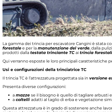
La gamma dei trincia per escavatore Cangini è stata con
forestale
e per la
manutenzione del verde
, dalla puli
prodotti dalla
testata trinciante TC
ai
trincia foresta
Qui verranno esposte le loro principali caratteristiche p
Usi e configurazioni della trinciatrice TC
Il trincia TC è l’attrezzatura progettata sia in
versione e
Presenta diverse configurazioni:
a
mazze
se il bisogno è quello di tagliare arbusti
a
coltelli
adatti al taglio di erba e vegetazione simi
Questa attrezzatura è in grado di sostenere anche lavor