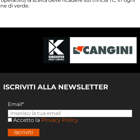
perativo) la scelta deve ricadere sul trincia TC. In ogni
one di verde.
ISCRIVITI ALLA NEWSLETTER
Email*
Accetto la
Privacy Policy
Iscriviti