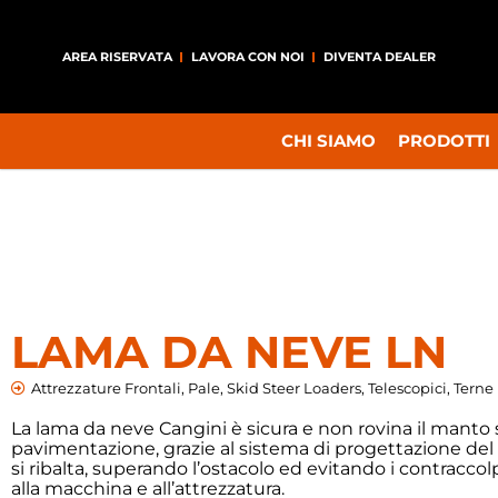
AREA RISERVATA
LAVORA CON NOI
DIVENTA DEALER
CHI SIAMO
PRODOTTI
LAMA DA NEVE LN
Attrezzature Frontali
,
Pale
,
Skid Steer Loaders
,
Telescopici
,
Terne
La lama da neve Cangini è sicura e non rovina il manto s
pavimentazione, grazie al sistema di progettazione del v
si ribalta, superando l’ostacolo ed evitando i contraccolp
alla macchina e all’attrezzatura.