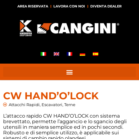
AREA RISERVATA
LAVORA CON NOI
DIVENTA DEALER
CW HAND’O’LOCK
Attacchi Rapidi
,
Escavatori
,
Terne
L’attacco rapido CW HAND’O’LOCK con sistema
brevettato, permette l’aggancio e lo sgancio degli
utensili in maniera semplice ed in pochi secondi.
Robusto e di semplice utilizzo, è applicabile sui
sistemi di cambio rapido olandesi.