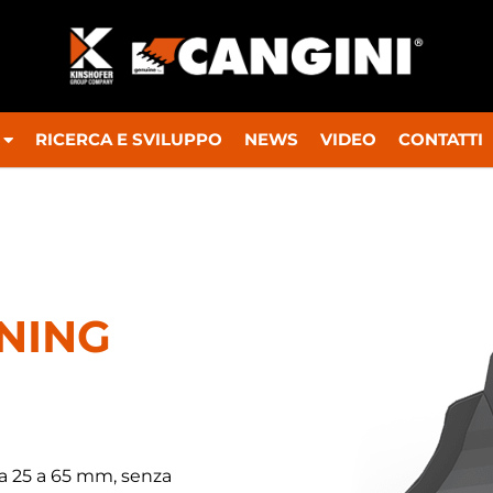
RICERCA E SVILUPPO
NEWS
VIDEO
CONTATTI
NING
da 25 a 65 mm, senza