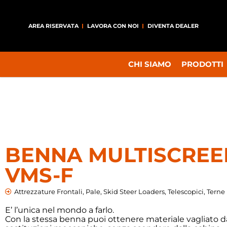
AREA RISERVATA
LAVORA CON NOI
DIVENTA DEALER
CHI SIAMO
PRODOTTI
BENNA MULTISCREE
VMS-F
Attrezzature Frontali
,
Pale
,
Skid Steer Loaders
,
Telescopici
,
Terne
E’ l’unica nel mondo a farlo.
Con la stessa benna puoi ottenere materiale vagliato 