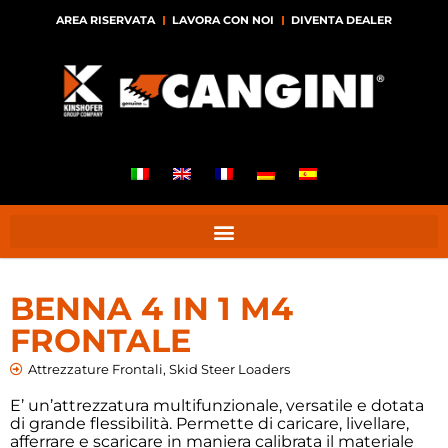
AREA RISERVATA
LAVORA CON NOI
DIVENTA DEALER
BENNA 4 IN 1 M4
FRONTALE
Attrezzature Frontali
,
Skid Steer Loaders
E’ un’attrezzatura multifunzionale, versatile e dotata
di grande flessibilità. Permette di caricare, livellare,
afferrare e scaricare in maniera calibrata il materiale