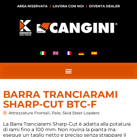
AREA RISERVATA
LAVORA CON NOI
DIVENTA DEALER
BARRA TRANCIARAMI
SHARP-CUT BTC-F
Attrezzature Frontali
,
Pale
,
Skid Steer Loaders
La Barra Tranciarami Sharp-Cut è adatta alla potatura
di rami fino a 100 mm. Non rovina la pianta ma
esegue un taglio netto e preciso senza strappare il